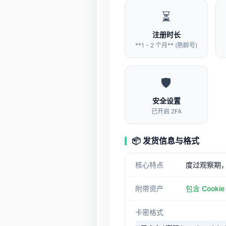
⏳
注册时长
**1 - 2 个月** (熟龄号)
🛡️
安全设置
已开启 2FA
📦 发货信息与格式
核心特点
度过观察期
附带资产
包含 Cooki
卡密格式