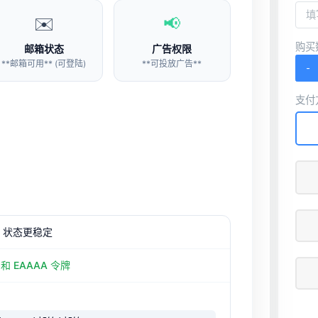
✉️
📢
购买
邮箱状态
广告权限
**邮箱可用** (可登陆)
**可投放广告**
-
支付
，状态更稳定
e 和 EAAAA 令牌