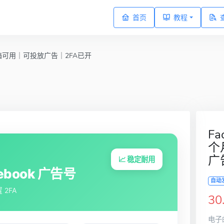
首页
教程
｜邮箱可用｜可投放广告｜2FA已开
Fa
个
广
📈 稳定耐用
ebook 广告号
自动
 2FA
30
电子