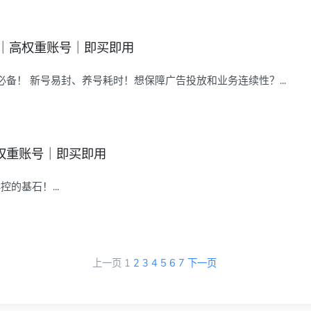
耐用｜高权重账号｜即买即用
必备！ 新号易封、养号耗时！想保障广告投放和业务连续性？...
权重账号｜即买即用
的基石！...
上一页
1
2
3
4
5
6
7
下一页