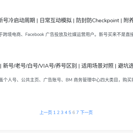
新号冷启动周期 | 日常互动模拟 | 防封防Checkpoint | 附
适用于跨境电商、Facebook 广告投放及社媒运营用户。新号买来不是直接.
| 新号/老号/白号/VIA号/养号区别 | 适用场景对照 | 避
解 涵盖个人号、公共主页、广告账号、BM 商务管理中心四大类目，购买前.
上一页
1
2
3
4
5
6
7
下一页