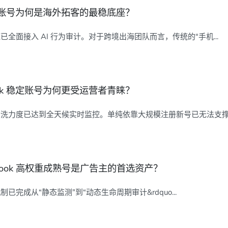
k 全新账号为何是海外拓客的最稳底座？
系统已全面接入 AI 行为审计。对于跨境出海团队而言，传统的“手机...
book 稳定账号为何更受运营者青睐？
号的清洗力度已达到全天候实时监控。单纯依靠大规模注册新号已无法支撑精
cebook 高权重成熟号是广告主的首选资产？
诈机制已完成从“静态监测”到“动态生命周期审计&rdquo...